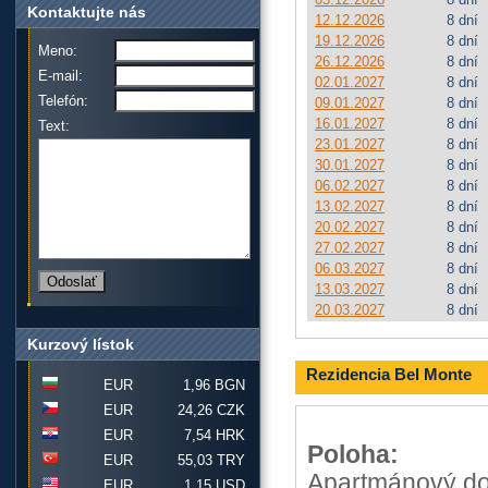
Kontaktujte nás
12.12.2026
8 dní
19.12.2026
8 dní
Meno:
26.12.2026
8 dní
E-mail:
02.01.2027
8 dní
Telefón:
09.01.2027
8 dní
16.01.2027
8 dní
Text:
23.01.2027
8 dní
30.01.2027
8 dní
06.02.2027
8 dní
13.02.2027
8 dní
20.02.2027
8 dní
27.02.2027
8 dní
06.03.2027
8 dní
13.03.2027
8 dní
20.03.2027
8 dní
Kurzový lístok
Rezidencia Bel Monte
EUR
1,96 BGN
EUR
24,26 CZK
EUR
7,54 HRK
Poloha:
EUR
55,03 TRY
Apartmánový do
EUR
1,15 USD