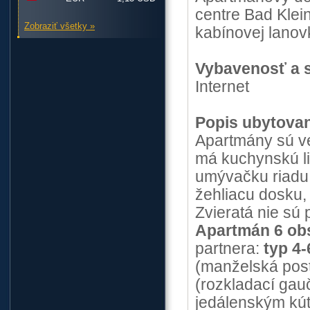
centre Bad Klei
Zobraziť všetky »
kabínovej lanov
Vybavenosť a s
Internet
Popis ubytovan
Apartmány sú v
má kuchynskú lin
umývačku riadu,
žehliacu dosku,
Zvieratá nie sú 
Apartmán 6 ob
partnera:
typ 4-
(manželská post
(rozkladací gau
jedálenským kú