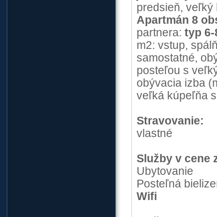
predsieň, veľký
Apartmán 8 ob
partnera:
typ 6-
m2: vstup, spál
samostatné, obý
posteľou s veľk
obývacia izba (
veľká kúpeľňa 
Stravovanie:
vlastné
Služby v cene 
Ubytovanie
Posteľná bielize
Wifi