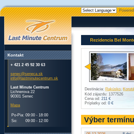
Powered
Rezidencia Bel Mont
Kontakt
+ 421 2 45 92 30 63
senec@seneca.sk
info@lastminutecentrum.sk
Last Minute Centrum
Destinácia:
Rakúsko
,
Korut
Lichnerova 22
Kód zájazdu: 1377526
90301 Senec
Cena od:
211 €
Príplatky od:
0 €
Mapa
Po-Pia:
09:00 - 18:00
Výber termín
So:
09:00 - 12:00
05.12.2026
8 dní