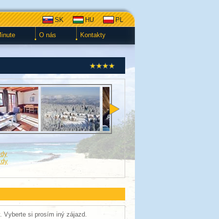
SK
HU
PL
Minute
O nás
Kontakty
zdy
zdy
. Vyberte si prosím iný zájazd.