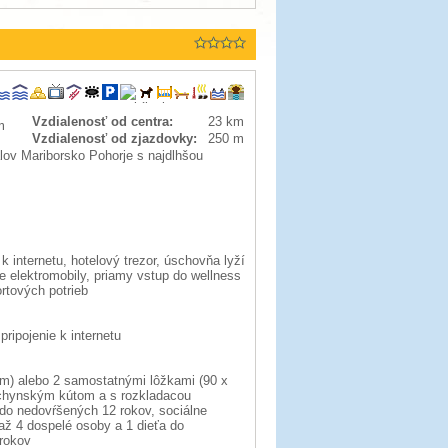
Vzdialenosť od centra:
23 km
m
Vzdialenosť od zjazdovky:
250 m
lov Mariborsko Pohorje s najdlhšou
 k internetu, hotelový trezor, úschovňa lyží
e elektromobily, priamy vstup do wellness
rtových potrieb
pripojenie k internetu
m) alebo 2 samostatnými lôžkami (90 x
kuchynským kútom a s rozkladacou
 do nedovŕšených 12 rokov, sociálne
ž 4 dospelé osoby a 1 dieťa do
 rokov