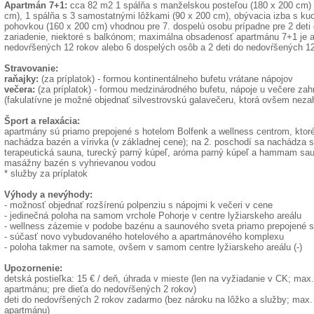
Apartmán 7+1:
cca 82 m2 1 spálňa s manželskou posteľou (180 x 200 cm) a
cm), 1 spálňa s 3 samostatnými lôžkami (90 x 200 cm), obývacia izba s k
pohovkou (160 x 200 cm) vhodnou pre 7. dospelú osobu prípadne pre 2 deti
zariadenie, niektoré s balkónom; maximálna obsadenosť apartmánu 7+1 je a
nedovŕšených 12 rokov alebo 6 dospelých osôb a 2 deti do nedovŕšených 1
Stravovanie:
raňajky:
(za príplatok) - formou kontinentálneho bufetu vrátane nápojov
večera:
(za príplatok) - formou medzinárodného bufetu, nápoje u večere zahr
(fakulatívne je možné objednať silvestrovskú galavečeru, ktorá ovšem neza
Šport a relaxácia:
apartmány sú priamo prepojené s hotelom Bolfenk a wellness centrom, ktoré
nachádza bazén a vírivka (v základnej cene); na 2. poschodí sa nachádza 
terapeutická sauna, turecký parný kúpeľ, aróma parný kúpeľ a hammam sau
masážny bazén s vyhrievanou vodou
* služby za príplatok
Výhody a nevýhody:
- možnosť objednať rozšírenú polpenziu s nápojmi k večeri v cene
- jedinečná poloha na samom vrchole Pohorje v centre lyžiarskeho areálu
- wellness zázemie v podobe bazénu a saunového sveta priamo prepojené 
- súčasť novo vybudovaného hotelového a apartmánového komplexu
- poloha takmer na samote, ovšem v samom centre lyžiarskeho areálu (-)
Upozornenie:
detská postieľka: 15 € / deň, úhrada v mieste (len na vyžiadanie v CK; ma
apartmánu; pre dieťa do nedovŕšených 2 rokov)
deti do nedovŕšených 2 rokov zadarmo (bez nároku na lôžko a služby; max.
apartmánu)