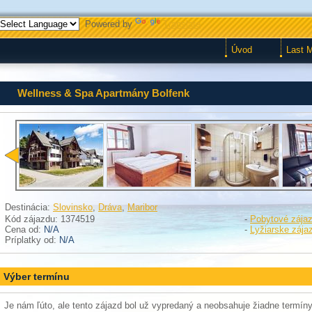
Powered by
Translate
Úvod
Last 
Wellness & Spa Apartmány Bolfenk
Destinácia:
Slovinsko
,
Dráva
,
Maribor
Kód zájazdu: 1374519
-
Pobytové zája
Cena od:
N/A
-
Lyžiarske zája
Príplatky od:
N/A
Výber termínu
Je nám ľúto, ale tento zájazd bol už vypredaný a neobsahuje žiadne termíny