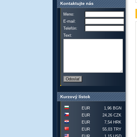
Kontaktujte nás
Meno:
E-mail:
Telefón:
Text:
Kurzový lístok
EUR
1,96 BGN
EUR
24,26 CZK
EUR
7,54 HRK
EUR
55,03 TRY
EUR
1,15 USD