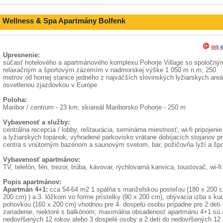
Wellness & Spa Apartmány Bolfenk
Upresnenie:
súčasť hotelového a apartmánového komplexu Pohorje Village so spoločný
relaxačným a športovým zázemím v nadmorskej výške 1 050 m n.m; 250
metrov od hornej stanice jedného z najväčších slovinských lyžiarskych areá
osvetlenou zjazdovkou v Európe
Poloha:
Maribor / centrum - 23 km, skiareál Mariborsko Pohorje - 250 m
Vybavenosť a služby:
centrálna recepcia / lobby, reštaurácia, seminárna miestnosť, wi-fi pripojenie
a lyžiarskych topánok, vyhradené parkovisko vrátane dobíjacích stojanov pr
centra s vnútorným bazénom a saunovým svetom, bar, požičovňa lyží a špo
Vybavenosť apartmánov:
TV, telefón, fén, trezor, trúba, kávovar, rýchlovarná kanvica, toustovač, wi-fi 
Popis apartmánov:
Apartmán 4+1:
cca 54-64 m2 1 spálňa s manželskou posteľou (180 x 200 c
200 cm) ) a 3. lôžkom vo forme prístelky (90 x 200 cm), obývacia izba s 
pohovkou (160 x 200 cm) vhodnou pre 4. dospelú osobu prípadne pre 2 deti
zariadenie, niektoré s balkónom; maximálna obsadenosť apartmánu 4+1 sú a
nedovŕšených 12 rokov alebo 3 dospelé osoby a 2 deti do nedovŕšených 12