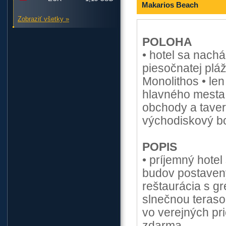
Makarios Beach
Zobraziť všetky »
POLOHA
• hotel sa nach
piesočnatej plá
Monolithos • len
hlavného mesta 
obchody a taver
východiskový b
POPIS
• príjemný hote
budov postavený
reštaurácia s g
slnečnou terasou
vo verejných pr
zdarma