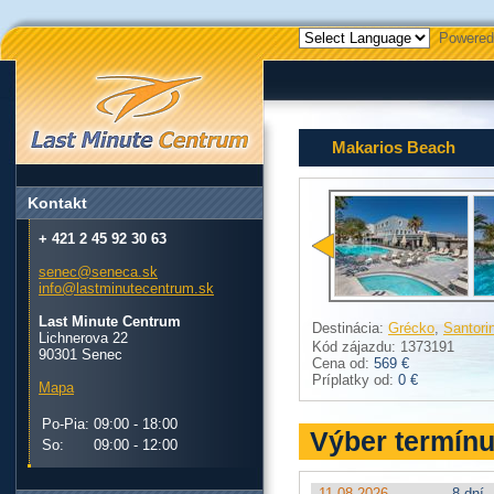
Powered
Makarios Beach
Kontakt
+ 421 2 45 92 30 63
senec@seneca.sk
info@lastminutecentrum.sk
Last Minute Centrum
Destinácia:
Grécko
,
Santorin
Lichnerova 22
Kód zájazdu: 1373191
90301 Senec
Cena od:
569 €
Príplatky od:
0 €
Mapa
Po-Pia:
09:00 - 18:00
Výber termín
So:
09:00 - 12:00
11.08.2026
8 dní