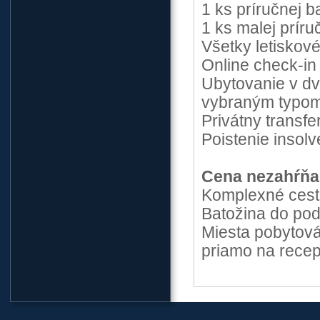
1 ks príručnej 
1 ks malej prír
Všetky letiskové
Online check-in
Ubytovanie v dv
vybraným typom
Privátny transfer
Poistenie insolv
Cena nezahŕňa
Komplexné cest
Batožina do pod
Miesta pobytová
priamo na recepc