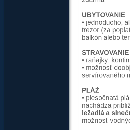
UBYTOVANIE
• jednoducho, al
trezor (za popla
balkón alebo ter
STRAVOVANIE
• raňajky: konti
• možnosť doobj
servírovaného 
PLÁŽ
• piesočnatá pl
nachádza približ
ležadlá a slneč
možnosť vodnýc