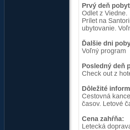
Prvý deň poby
Odlet z Viedne.
Prílet na Santor
ubytovanie. Voľ
Ďalšie dni pob
Voľný program
Posledný deň 
Check out z hote
Dôležité inform
Cestovná kance
časov. Letové č
Cena zahŕňa:
Letecká doprava