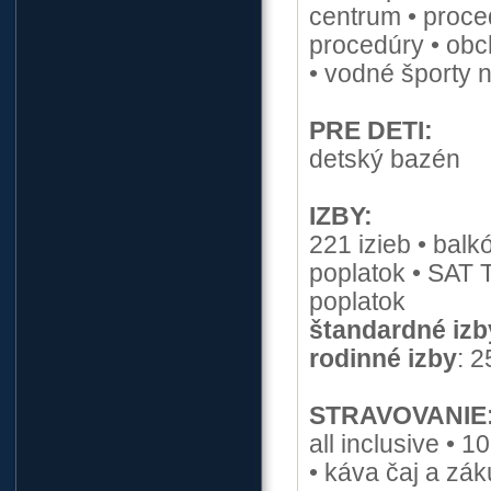
centrum • proce
procedúry • obc
• vodné športy na
PRE DETI:
detský bazén
IZBY:
221 izieb • balkó
poplatok • SAT T
poplatok
štandardné izb
rodinné izby
: 
STRAVOVANIE
all inclusive • 
• káva čaj a zák