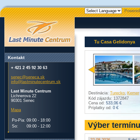
Powered
Tu Casa Gelidonya
Kontakt
+ 421 2 45 92 30 63
senec@seneca.sk
info@lastminutecentrum.sk
Last Minute Centrum
Destinácia:
Turecko
,
Kemer
Lichnerova 22
Kód zájazdu: 1372847
90301 Senec
Cena od:
533,06 €
Príplatky od:
0 €
Mapa
Po-Pia:
09:00 - 18:00
Výber termín
So:
09:00 - 12:00
22.08.2026
8 dní