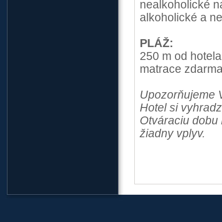
nealkoholické n
alkoholické a n
PLÁŽ:
250 m od hotela
matrace zdarma 
U
pozorňujeme V
Hotel si vyhrad
Otváraciu dobu 
žiadny vplyv.