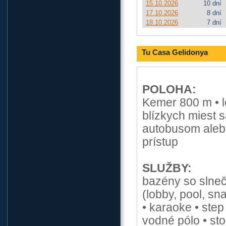
15.10.2026
10 dní
17.10.2026
8 dní
18.10.2026
7 dní
Tu Casa Gelidonya
POLOHA:
Kemer 800 m • l
blízkych miest 
autobusom aleb
prístup
SLUŽBY:
bazény so slneč
(lobby, pool, s
• karaoke • step
vodné pólo • sto