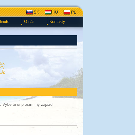
SK
HU
PL
Minute
O nás
Kontakty
zdy
zdy
zdy
. Vyberte si prosím iný zájazd.