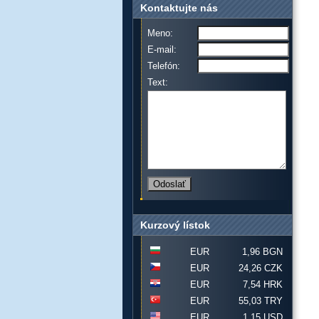
Kontaktujte nás
Meno:
E-mail:
Telefón:
Text:
Kurzový lístok
EUR
1,96 BGN
EUR
24,26 CZK
EUR
7,54 HRK
EUR
55,03 TRY
EUR
1,15 USD