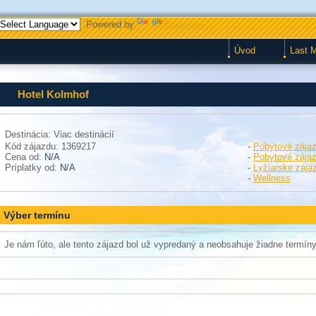
Powered by
Translate
Úvod
Last 
Hotel Kolmhof
Destinácia: Viac destinácií
Kód zájazdu: 1369217
-
Pobytové zája
Cena od:
N/A
-
Pobytové zája
Príplatky od:
N/A
-
Lyžiarske zája
-
Wellness
Výber termínu
Je nám ľúto, ale tento zájazd bol už vypredaný a neobsahuje žiadne termíny