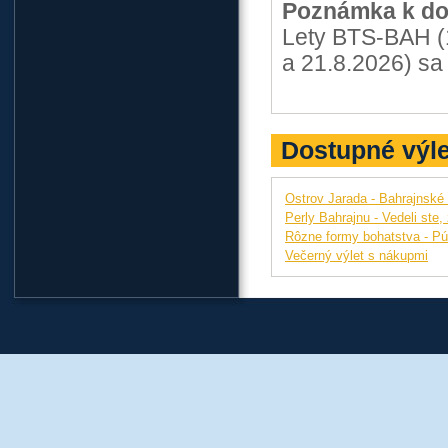
Poznámka k do
Lety BTS-BAH (1
a 21.8.2026) sa
Dostupné výle
Ostrov Jarada - Bahrajnské
Perly Bahrajnu - Vedeli ste,
Rôzne formy bohatstva - Pú
Večerný výlet s nákupmi