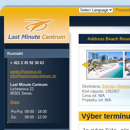
Powered
Address Beach Resor
Kontakt
+ 421 2 45 92 30 63
senec@seneca.sk
info@lastminutecentrum.sk
Last Minute Centrum
Destinácia:
Bahrajn
,
Muharr
Lichnerova 22
Kód zájazdu: 1362457
90301 Senec
Cena od:
N/A
Príplatky od:
N/A
Mapa
Po-Pia:
09:00 - 18:00
Výber termín
So:
09:00 - 12:00