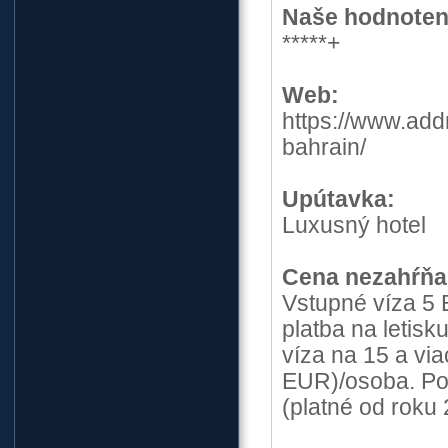
Naše hodnoten
*****+
Web:
https://www.add
bahrain/
Upútavka:
Luxusný hotel
Cena nezahŕňa
Vstupné víza 5
platba na letisk
víza na 15 a vi
EUR)/osoba. Po
(platné od roku 