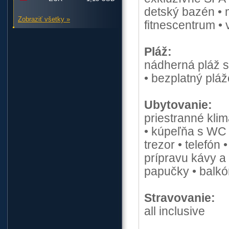
detský bazén • m
Zobraziť všetky »
fitnescentrum • 
Pláž:
nádherná pláž 
• bezplatný plá
Ubytovanie:
priestranné kli
• kúpeľňa s WC 
trezor • telefón
prípravu kávy a 
papučky • balkó
Stravovanie:
all inclusive