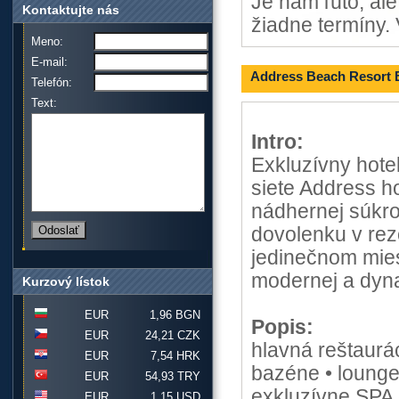
Je nám ľúto, al
Kontaktujte nás
žiadne termíny. 
Meno:
E-mail:
Address Beach Resort 
Telefón:
Text:
Intro:
Exkluzívny hotel
siete Address h
nádhernej súkro
dovolenku v rezo
jedinečnom mies
modernej a dyna
Kurzový lístok
EUR
1,96 BGN
Popis:
EUR
24,21 CZK
hlavná reštaurá
EUR
7,54 HRK
bazéne • lounge 
EUR
54,93 TRY
exkluzívne SPA 
EUR
1,15 USD