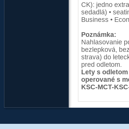
CK): jedno extra
sedadlá) • seati
Business • Eco
Poznámka:
Nahlasovanie po
bezlepková, bez
strava) do lete
pred odletom.
Lety s odletom
operované s me
KSC-MCT-KSC