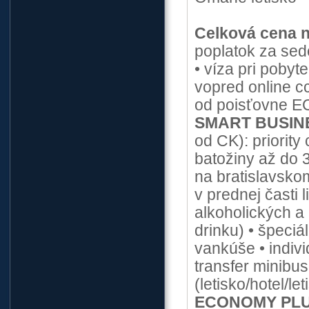
Celková cena 
poplatok za sed
• víza pri pobyt
vopred online c
od poisťovne E
SMART BUSIN
od CK): priority
batožiny až do 
na bratislavskom
v prednej časti 
alkoholických a
drinku) • špeciá
vankúše • indiv
transfer minibu
(letisko/hotel/l
ECONOMY PL