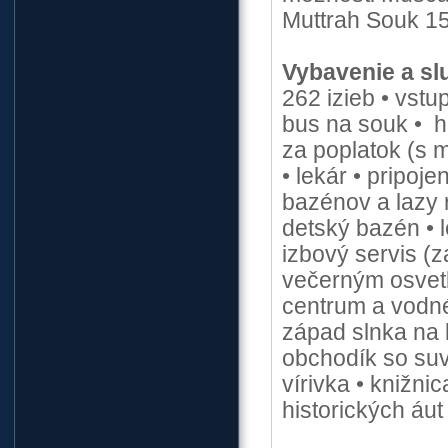
Muttrah Souk 15
Vybavenie a sl
262 izieb • vstu
bus na souk • h
za poplatok (s 
• lekár • pripoj
bazénov a lazy r
detský bazén • 
izbový servis (z
večerným osvetl
centrum a vodné 
západ slnka na l
obchodík so suv
vírivka • knižn
historických áut