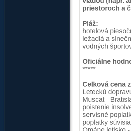
vládou (napr. 
priestoroch a 
Pláž:
hotelová piesoč
ležadlá a slneč
vodných športov
Oficiálne hodn
*****
Celková cena 
Leteckú dopravu
Muscat - Bratisl
poistenie insolv
servisné poplatk
poplatky súvisia
Ománe letisko - h