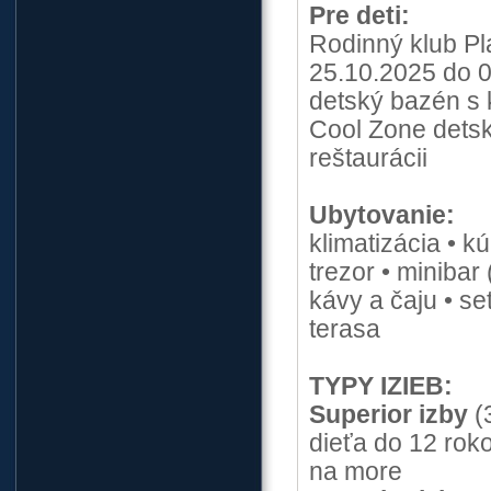
Pre deti:
Rodinný klub Pl
25.10.2025 do 
detský bazén s 
Cool Zone detský
reštaurácii
Ubytovanie:
klimatizácia • k
trezor • minibar
kávy a čaju • se
terasa
TYPY IZIEB:
Superior izby
(
dieťa do 12 rok
na more