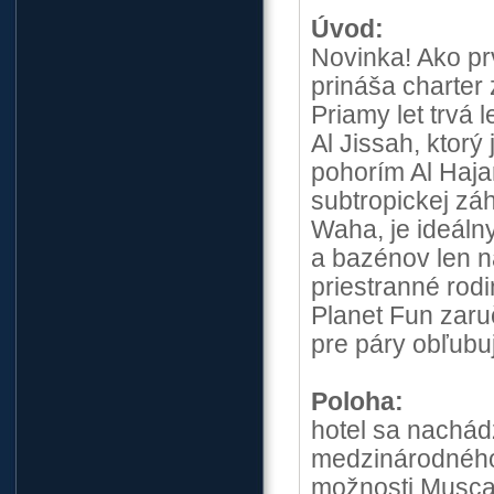
Úvod:
Novinka! Ako p
prináša charter
Priamy let trvá 
Al Jissah, ktor
pohorím Al Haja
subtropickej zá
Waha, je ideálny
a bazénov len na
priestranné rodi
Planet Fun zaru
pre páry obľubu
Poloha:
hotel sa nachádz
medzinárodného 
možnosti Muscat