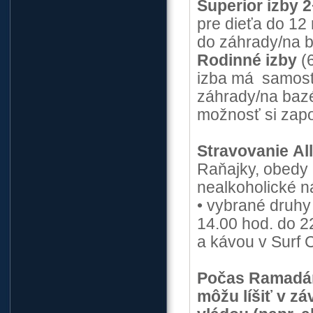
Superior izby 
pre dieťa do 12 
do záhrady/na 
Rodinné izby
(6
izba má samosta
záhrady/na bazé
možnosť si zapo
Stravovanie
Al
Raňajky, obedy 
nealkoholické n
• vybrané druhy
14.00 hod. do 2
a kávou v Surf 
Počas Ramadánu
môžu líšiť v z