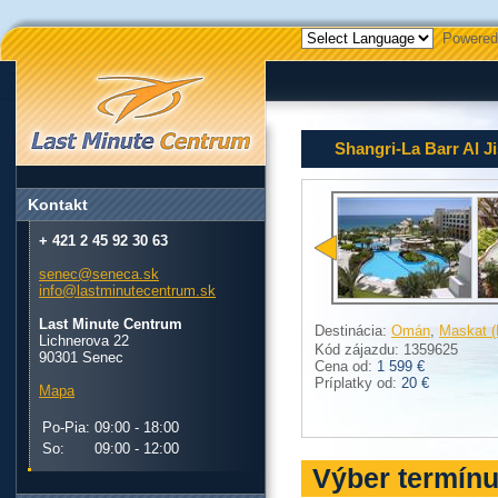
Powered
Shangri-La Barr Al J
Kontakt
+ 421 2 45 92 30 63
senec@seneca.sk
info@lastminutecentrum.sk
Last Minute Centrum
Destinácia:
Omán
,
Maskat (
Lichnerova 22
Kód zájazdu: 1359625
90301 Senec
Cena od:
1 599 €
Príplatky od:
20 €
Mapa
Po-Pia:
09:00 - 18:00
So:
09:00 - 12:00
Výber termín