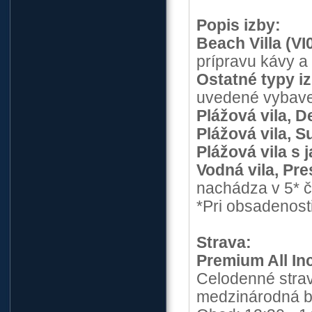
Popis izby:
Beach Villa (VI
prípravu kávy a 
Ostatné typy iz
uvedené vybave
Plážová vila, D
Plážová vila, S
Plážová vila s 
Vodná vila, Pre
nachádza v 5* ča
*Pri obsadenosti
Strava:
Premium All In
Celodenné strav
medzinárodná bu