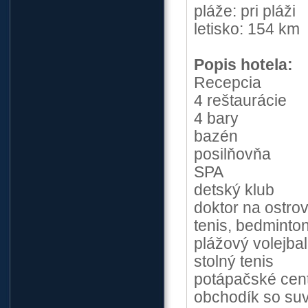
pláže: pri pláži
letisko: 154 km
Popis hotela:
Recepcia
4 reštaurácie
4 bary
bazén
posilňovňa
SPA
detský klub
doktor na ostro
tenis, bedminto
plážový volejbal
stolný tenis
potápačské cen
obchodík so su