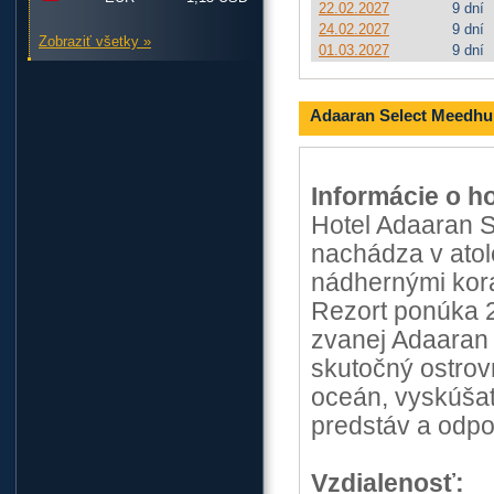
22.02.2027
9 dní
24.02.2027
9 dní
Zobraziť všetky »
01.03.2027
9 dní
Adaaran Select Meedhup
Informácie o ho
Hotel Adaaran 
nachádza v atol
nádhernými kora
Rezort ponúka 2
zvanej Adaaran P
skutočný ostrov
oceán, vyskúšať 
predstáv a odpo
Vzdialenosť: