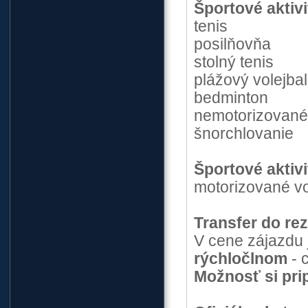
Športové aktiv
tenis
posilňovňa
stolný tenis
plážový volejbal
bedminton
nemotorizované
šnorchlovanie
Športové aktivi
motorizované vo
Transfer do rez
V cene zájazdu 
rýchločlnom
- 
Možnosť si prip