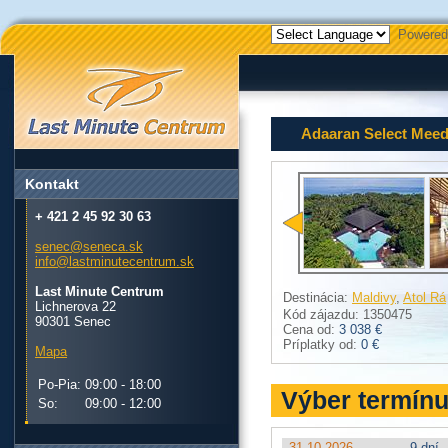
Powered
Adaaran Select Meed
Kontakt
+ 421 2 45 92 30 63
senec@seneca.sk
info@lastminutecentrum.sk
Last Minute Centrum
Destinácia:
Maldivy
,
Atol Rá
Lichnerova 22
Kód zájazdu: 1350475
90301 Senec
Cena od:
3 038 €
Príplatky od:
0 €
Mapa
Po-Pia:
09:00 - 18:00
Výber termín
So:
09:00 - 12:00
31.10.2026
9 dní