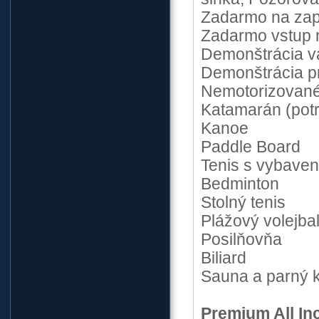
Zadarmo na zap
Zadarmo vstup n
Demonštrácia va
Demonštrácia pr
Nemotorizované
Katamarán (potr
Kanoe
Paddle Board
Tenis s vybave
Bedminton
Stolný tenis
Plážový volejba
Posilňovňa
Biliard
Sauna a parný 
Premium All Inc