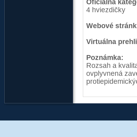
Oficiálna kateg
4 hviezdičky
Webové stránk
Virtuálna prehl
Poznámka:
Rozsah a kvalit
ovplyvnená zav
protiepidemickýc