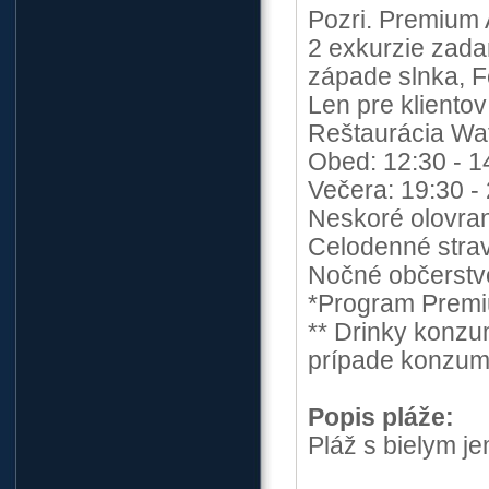
Pozri. Premium 
2 exkurzie zada
západe slnka, F
Len pre klientov
Reštaurácia Wate
Obed: 12:30 - 1
Večera: 19:30 -
Neskoré olovran
Celodenné stravo
Nočné občerstve
*Program Premiu
** Drinky konzu
prípade konzum
Popis pláže:
Pláž s bielym 