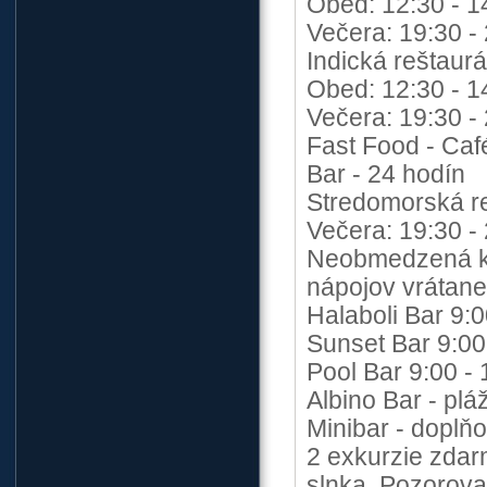
Obed: 12:30 - 1
Večera: 19:30 -
Indická reštaurá
Obed: 12:30 - 1
Večera: 19:30 -
Fast Food - Caf
Bar - 24 hodín
Stredomorská re
Večera: 19:30 -
Neobmedzená ko
nápojov vrátane
Halaboli Bar 9:0
Sunset Bar 9:00
Pool Bar 9:00 - 
Albino Bar - plá
Minibar - doplň
2 exkurzie zdar
slnka, Pozorova