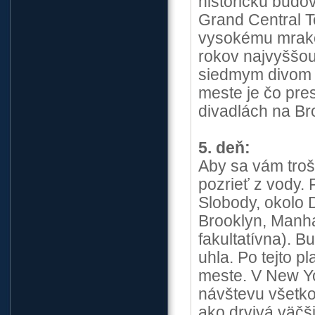
historickú budo
Grand Central Te
vysokému mrakod
rokov najvyššou
siedmym divom 
meste je čo pre
divadlách na Br
5. deň:
Aby sa vám troš
pozrieť z vody.
Slobody, okolo 
Brooklyn, Manha
fakultatívna). B
uhla. Po tejto 
meste. V New Y
návštevu všetko 
ako drvivá väčš