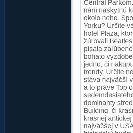
Central Parkom.
nám naskytnú k
okolo neho. Spo
Yorku? Určite v
hotel Plaza, kto
žúrovali Beatle
písala zaľúbené
bohato vyzdoben
jedno, či nakupu
trendy. Určite 
stáva najväčší 
a to práve Top 
sedemdesiateho 
dominanty stre
Building, či kr
krásnej anticke
najväčšej v USA