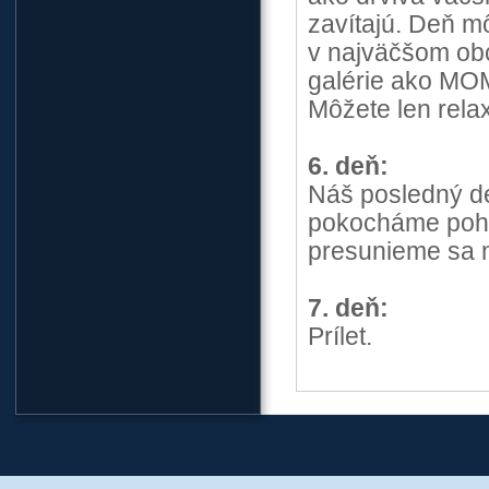
zavítajú. Deň mô
v najväčšom obc
galérie ako MOM
Môžete len rela
6. deň:
Náš posledný de
pokocháme pohľ
presunieme sa n
7. deň:
Prílet.