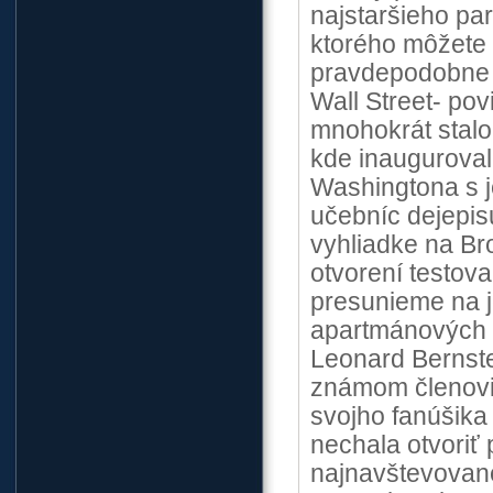
najstaršieho pa
ktorého môžete c
pravdepodobne n
Wall Street- pov
mnohokrát stalo 
kde inauguroval
Washingtona s j
učebníc dejepisu
vyhliadke na Br
otvorení testov
presunieme na 
apartmánových d
Leonard Bernst
známom členovi 
svojho fanúšika 
nechala otvoriť
najnavštevovan