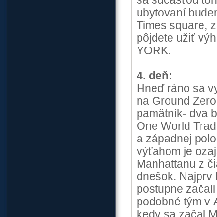
sa súčasťou toh
ubytovaní budem
Times square, z
pôjdete užiť v
YORK.
4. deň:
Hneď ráno sa v
na Ground Zero, 
pamätník- dva 
One World Trad
a západnej polo
výťahom je ozaj
Manhattanu z či
dnešok. Najprv b
postupne začal
podobné tým v A
kedy sa začal M