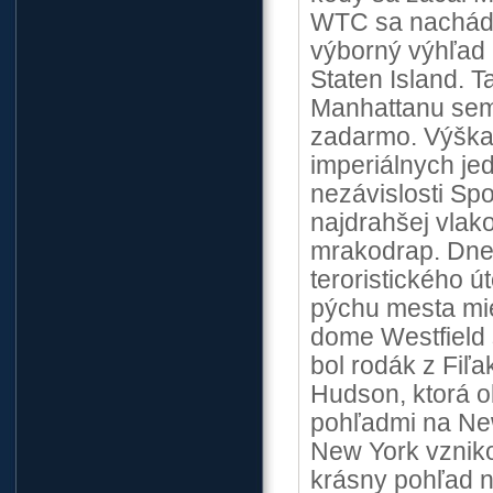
WTC sa nachádza
výborný výhľad
Staten Island. 
Manhattanu sem 
zadarmo. Výška
imperiálnych je
nezávislosti Sp
najdrahšej vlak
mrakodrap. Dnes
teroristického ú
pýchu mesta mi
dome Westfield 
bol rodák z Fiľ
Hudson, ktorá 
pohľadmi na Ne
New York vzniko
krásny pohľad n