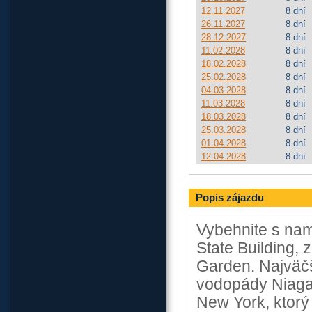
12.11.2027
8 dní
26.11.2027
8 dní
28.12.2027
8 dní
11.02.2028
8 dní
18.02.2028
8 dní
25.02.2028
8 dní
04.03.2028
8 dní
11.03.2028
8 dní
18.03.2028
8 dní
25.03.2028
8 dní
01.04.2028
8 dní
12.04.2028
8 dní
Popis zájazdu
Vybehnite s nam
State Building,
Garden. Najväčš
vodopády Niagar
New York, ktorý