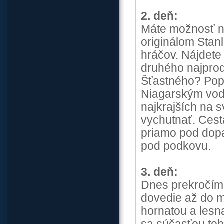
2. deň:
Máte možnosť na
originálom Stan
hráčov. Nájdet
druhého najprod
Šťastného? Popr
Niagarským vod
najkrajších na 
vychutnať. Cest
priamo pod dop
pod podkovu.
3. deň:
Dnes prekročíme
dovedie až do m
hornatou a lesn