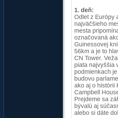
1. deň:
Odlet z Európy 
najväčšieho me
mesta pripomína
označovaná ako 
Guinessovej kni
56km a je to hl
CN Tower. Veža
piata najvyššia 
podmienkach je 
budovu parlamen
ako aj o históri
Campbell House,
Prejdeme sa zá
bývalú aj súčas
alebo si dáte d