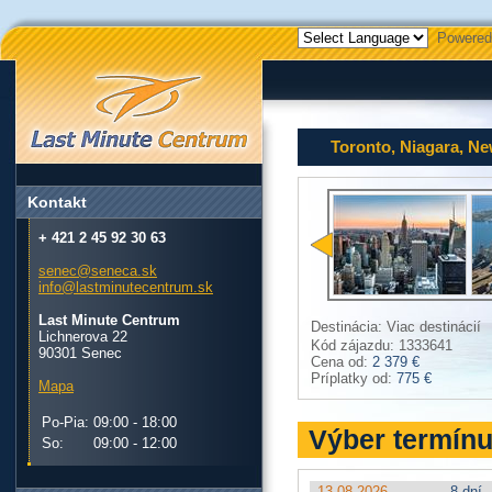
Powered
Toronto, Niagara, N
Kontakt
+ 421 2 45 92 30 63
senec@seneca.sk
info@lastminutecentrum.sk
Last Minute Centrum
Destinácia: Viac destinácií
Lichnerova 22
Kód zájazdu: 1333641
90301 Senec
Cena od:
2 379 €
Príplatky od:
775 €
Mapa
Po-Pia:
09:00 - 18:00
Výber termín
So:
09:00 - 12:00
13.08.2026
8 dní