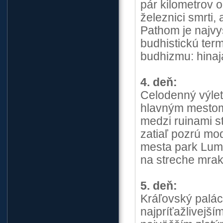
pár kilometrov 
železnici smrti,
Pathom je najvy
budhistickú term
budhizmu: hinaj
4. deň:
Celodenný výle
hlavným mestom 
medzi ruinami s
zatiaľ pozrú mo
mesta park Lump
na streche mra
5. deň:
Kráľovský palác
najpríťažlivejš