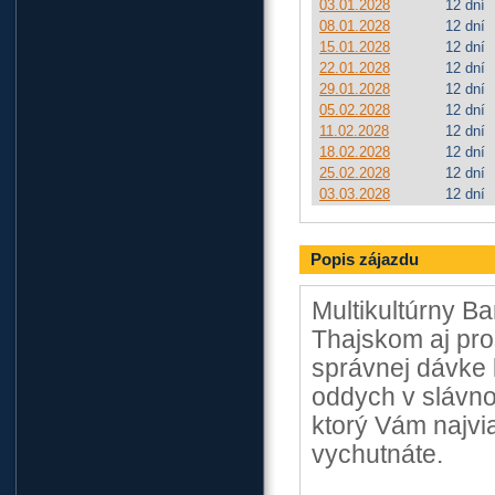
03.01.2028
12 dní
08.01.2028
12 dní
15.01.2028
12 dní
22.01.2028
12 dní
29.01.2028
12 dní
05.02.2028
12 dní
11.02.2028
12 dní
18.02.2028
12 dní
25.02.2028
12 dní
03.03.2028
12 dní
Popis zájazdu
Multikultúrny B
Thajskom aj pr
správnej dávke 
oddych v slávno
ktorý Vám najvi
vychutnáte.