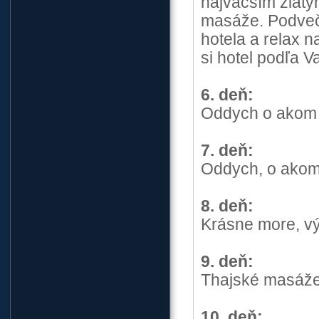
najväčším zlatý
masáže. Podveče
hotela a relax 
si hotel podľa V
6. deň:
Oddych o akom s
7. deň:
Oddych, o akom 
8. deň:
Krásne more, vý
9. deň:
Thajské masáže
10. deň: