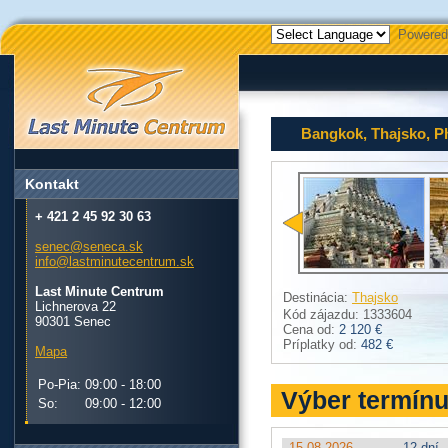
Powered
Bangkok, Thajsko, P
Kontakt
+ 421 2 45 92 30 63
senec@seneca.sk
info@lastminutecentrum.sk
Last Minute Centrum
Destinácia:
Thajsko
Lichnerova 22
Kód zájazdu: 1333604
90301 Senec
Cena od:
2 120 €
Príplatky od:
482 €
Mapa
Po-Pia:
09:00 - 18:00
Výber termín
So:
09:00 - 12:00
15.08.2026
12 dní