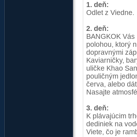
1. deň:
Odlet z Viedne.
2. deň:
BANGKOK Vás oh
polohou, ktorý 
dopravnými zápc
Kaviarničky, ba
uličke Khao San
pouličným jedlo
červa, alebo dá
Nasajte atmosfé
3. deň:
K plávajúcim tr
dediniek na vod
Viete, čo je ra