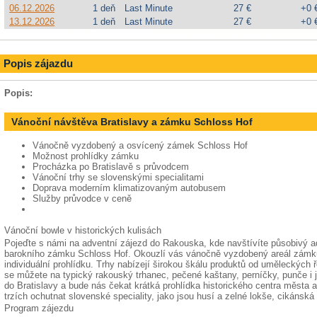
06.12.2026
1 deň
Last Minute
27 €
+0 
13.12.2026
1 deň
Last Minute
27 €
+0 
Popis zájazdu
Popis:
Vánoční návštěva Bratislavy a zámku Schloss Hof
Vánočně vyzdobený a osvícený zámek Schloss Hof
Možnost prohlídky zámku
Procházka po Bratislavě s průvodcem
Vánoční trhy se slovenskými specialitami
Doprava moderním klimatizovaným autobusem
Služby průvodce v ceně
Vánoční bowle v historických kulisách
Pojeďte s námi na adventní zájezd do Rakouska, kde navštívíte působivý ad
barokního zámku Schloss Hof. Okouzlí vás vánočně vyzdobený areál zámku
individuální prohlídku. Trhy nabízejí širokou škálu produktů od uměleckých ř
se můžete na typický rakouský trhanec, pečené kaštany, perníčky, punče i
do Bratislavy a bude nás čekat krátká prohlídka historického centra města
trzích ochutnat slovenské speciality, jako jsou husí a zelné lokše, cikánsk
Program zájezdu