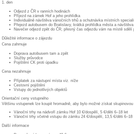
1. den
Odjezd z ČR v ranních hodinách
Příjezd na zámek Hof a jeho prohlídka
Individuálně návštěva vánočních trhů a ochutnávka místních speciali
Přejezd autobusem do Bratislavy, krátká prohlídka města a návštěva
Navečer odjezd zpět do ČR, přesný čas odjezdu vám na místě sdělí
Důležité informace o zájezdu
Cena zahrnuje
Doprava autobusem tam a zpět
Služby průvodce
Pojištění CK proti úpadku
Cena nezahrnuje
Příplatek za nástupní místa viz. níže
Cestovní pojištění
Vstupy do jednotlivých objektů
Orientační ceny vstupného
Většinu vstupenek lze koupit hromadně, aby bylo možné získat skupinovou 
Vánoční trhy na nádvoří zámku Hof 10 €/dospělí, 5 €/děti 6–18 let
Vánoční trhy včetně vstupu do zámku 24 €/dospělí, 13,5 €/děti 6–18 
Další informace