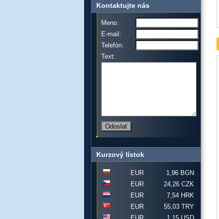
Kontaktujte nás
Meno:
E-mail:
Telefón:
Text:
Kurzový lístok
EUR
1,96 BGN
EUR
24,26 CZK
EUR
7,54 HRK
EUR
55,03 TRY
EUR
1,15 USD