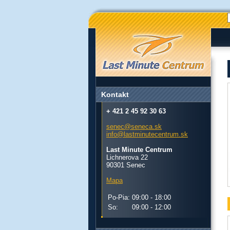
Kontakt
+ 421 2 45 92 30 63
senec@seneca.sk
info@lastminutecentrum.sk
Last Minute Centrum
Lichnerova 22
90301 Senec
Mapa
Po-Pia:
09:00 - 18:00
So:
09:00 - 12:00