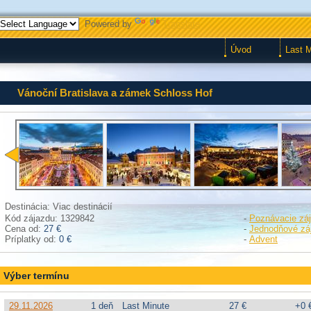
Powered by
Translate
Úvod
Last 
Vánoční Bratislava a zámek Schloss Hof
Destinácia: Viac destinácií
Kód zájazdu: 1329842
-
Poznávacie zá
Cena od:
27 €
-
Jednodňové zá
Príplatky od:
0 €
-
Advent
Výber termínu
29.11.2026
1 deň
Last Minute
27 €
+0 