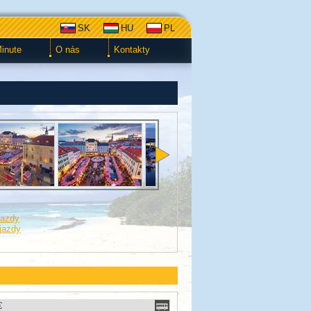
SK
HU
PL
Minute
O nás
Kontakty
jazdy
jazdy
€