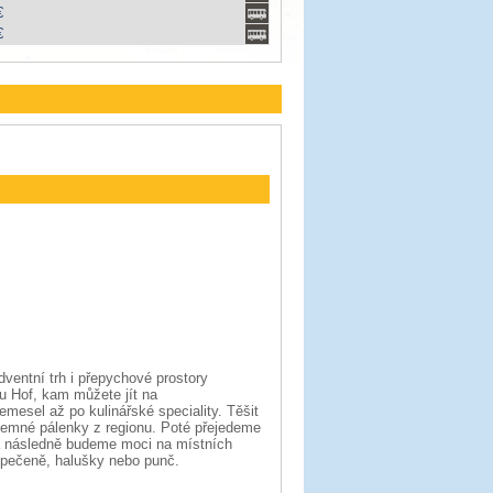
€
€
ventní trh i přepychové prostory
 Hof, kam můžete jít na
emesel až po kulinářské speciality. Těšit
 jemné pálenky z regionu. Poté přejedeme
 a následně budeme moci na místních
á pečeně, halušky nebo punč.