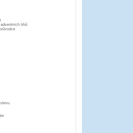
t
 adventních trhů
 průvodce
slevu.
let