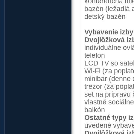
konferenčná mi
bazén (ležadlá 
detský bazén
Vybavenie izby
Dvojlôžková iz
individuálne ovl
telefón
LCD TV so sate
Wi-Fi (za poplat
minibar (denne
trezor (za popla
set na prípravu 
vlastné sociáln
balkón
Ostatné typy i
uvedené vybave
Dvojlôžková i