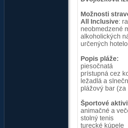
Možnosti strav
All Inclusive
: r
neobmedzené mn
alkoholických n
určených hotel
Popis pláže:
piesočnatá
prístupná cez k
ležadlá a slneč
plážový bar (za
Športové aktiv
animačné a več
stolný tenis
turecké kúpele