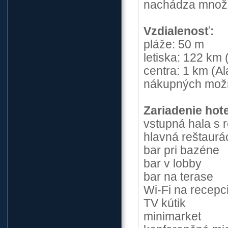
nachádza množst
Vzdialenosť:
pláže: 50 m
letiska: 122 km 
centra: 1 km (A
nákupných možno
Zariadenie hote
vstupná hala s 
hlavná reštaurá
bar pri bazéne
bar v lobby
bar na terase
Wi-Fi na recepc
TV kútik
minimarket