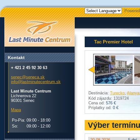
Powered
Tac Premier Hotel
Kontakt
+ 421 2 45 92 30 63
senec@seneca.sk
info@lastminutecentrum.sk
Last Minute Centrum
Destinácia:
Turecko
,
Alanya
Lichnerova 22
Kód zájazdu: 1319724
90301 Senec
Cena od:
576 €
Príplatky od:
0 €
Mapa
Po-Pia:
09:00 - 18:00
Výber termín
So:
09:00 - 12:00
20.08.2026
5 dní