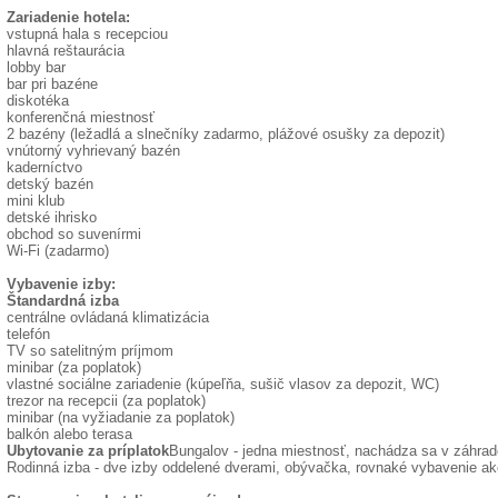
Zariadenie hotela:
vstupná hala s recepciou
hlavná reštaurácia
lobby bar
bar pri bazéne
diskotéka
konferenčná miestnosť
2 bazény (ležadlá a slnečníky zadarmo, plážové osušky za depozit)
vnútorný vyhrievaný bazén
kaderníctvo
detský bazén
mini klub
detské ihrisko
obchod so suvenírmi
Wi-Fi (zadarmo)
Vybavenie izby:
Štandardná izba
centrálne ovládaná klimatizácia
telefón
TV so satelitným príjmom
minibar (za poplatok)
vlastné sociálne zariadenie (kúpeľňa, sušič vlasov za depozit, WC)
trezor na recepcii (za poplatok)
minibar (na vyžiadanie za poplatok)
balkón alebo terasa
Ubytovanie za príplatok
Bungalov - jedna miestnosť, nachádza sa v záhrad
Rodinná izba - dve izby oddelené dverami, obývačka, rovnaké vybavenie ak