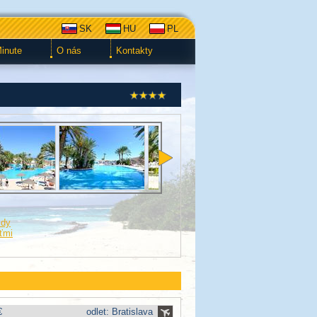
SK
HU
PL
Minute
O nás
Kontakty
zdy
eťmi
€
odlet: Bratislava