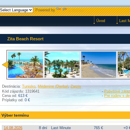
Powered by
Translate
Úvod
Last 
Zita Beach Resort
Destinácia:
Tunisko
,
Médenine (Djerba)
,
Zarzis
Kód zájazdu: 1319641
-
Pobytové zája
Cena od:
613 €
-
Pre rodiny s d
Príplatky od:
0 €
Výber termínu
14.08.2026
8 dní
Last Minute
765 €
+0 