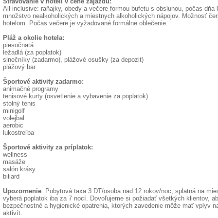
Stravovanie v hoteli v cene zájazdu:
All inclusive: raňajky, obedy a večere formou bufetu s obsluhou, počas dň
množstvo nealkoholických a miestnych alkoholických nápojov. Možnosť čer
hotelom. Počas večere je vyžadované formálne oblečenie.
Pláž a okolie hotela:
piesočnatá
ležadlá (za poplatok)
slnečníky (zadarmo), plážové osušky (za depozit)
plážový bar
Športové aktivity zadarmo:
animačné programy
tenisové kurty (osvetlenie a vybavenie za poplatok)
stolný tenis
minigolf
volejbal
aerobic
lukostreľba
Športové aktivity za príplatok:
wellness
masáže
salón krásy
biliard
Upozornenie
: Pobytová taxa 3 DT/osoba nad 12 rokov/noc, splatná na mie
vyberá poplatok iba za 7 nocí. Dovoľujeme si požiadať všetkých klientov, a
bezpečnostné a hygienické opatrenia, ktorých zavedenie môže mať vplyv na
aktivít.