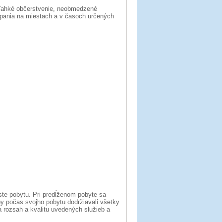
a ľahké občerstvenie, neobmedzené
pania na miestach a v časoch určených
ste pobytu. Pri predĺženom pobyte sa
by počas svojho pobytu dodržiavali všetky
 rozsah a kvalitu uvedených služieb a