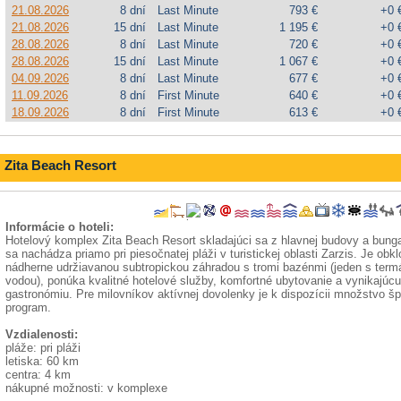
21.08.2026
8 dní
Last Minute
793 €
+0 
21.08.2026
15 dní
Last Minute
1 195 €
+0 
28.08.2026
8 dní
Last Minute
720 €
+0 
28.08.2026
15 dní
Last Minute
1 067 €
+0 
04.09.2026
8 dní
Last Minute
677 €
+0 
11.09.2026
8 dní
First Minute
640 €
+0 
18.09.2026
8 dní
First Minute
613 €
+0 
Zita Beach Resort
Informácie o hoteli:
Hotelový komplex Zita Beach Resort skladajúci sa z hlavnej budovy a bung
sa nachádza priamo pri piesočnatej pláži v turistickej oblasti Zarzis. Je obk
nádherne udržiavanou subtropickou záhradou s tromi bazénmi (jeden s term
vodou), ponúka kvalitné hotelové služby, komfortné ubytovanie a vynikajúcu
gastronómiu. Pre milovníkov aktívnej dovolenky je k dispozícii množstvo šp
program.
Vzdialenosti:
pláže: pri pláži
letiska: 60 km
centra: 4 km
nákupné možnosti: v komplexe