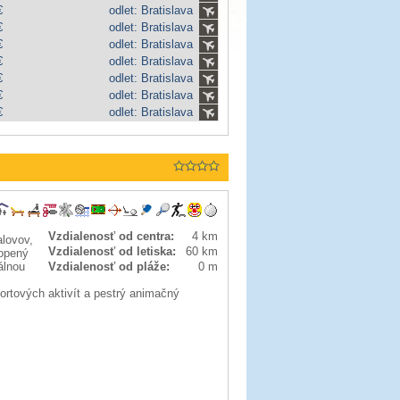
€
odlet: Bratislava
€
odlet: Bratislava
€
odlet: Bratislava
€
odlet: Bratislava
€
odlet: Bratislava
€
odlet: Bratislava
€
odlet: Bratislava
Vzdialenosť od centra:
4 km
alovov,
Vzdialenosť od letiska:
60 km
lopený
álnou
Vzdialenosť od pláže:
0 m
ortových aktivít a pestrý animačný