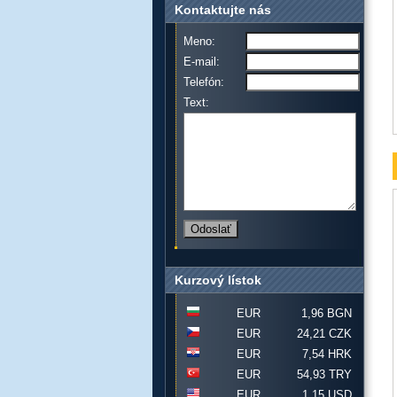
Kontaktujte nás
Meno:
E-mail:
Telefón:
Text:
Kurzový lístok
EUR
1,96 BGN
EUR
24,21 CZK
EUR
7,54 HRK
EUR
54,93 TRY
EUR
1,15 USD