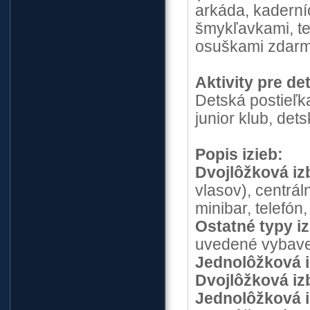
arkáda, kaderní
šmykľavkami, te
osuškami zdarm
Aktivity pre det
Detská postieľk
junior klub, det
Popis izieb:
Dvojlôžková iz
vlasov), centráln
minibar, telefón,
Ostatné typy iz
uvedené vybave
Jednolôžková 
Dvojlôžková iz
Jednolôžková 