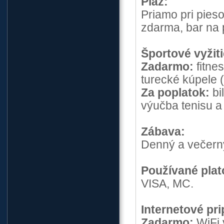
Pláž:
Priamo pri pieso
zdarma, bar na p
Športové vyžiti
Zadarmo:
fitnes
turecké kúpele (
Za poplatok:
bi
výučba tenisu a
Zábava:
Denný a večern
Používané plat
VISA, MC.
Internetové pri
Zadarmo:
WiFi 