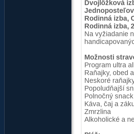
Dvojlôžková i
Jednoposteľov
Rodinná izba, 
Rodinná izba, 
Na vyžiadanie n
handicapovaných
Možnosti strav
Program ultra all
Raňajky, obed a
Neskoré raňajk
Popoludňajší s
Polnočný snack
Káva, čaj a zák
Zmrzlina
Alkoholické a n