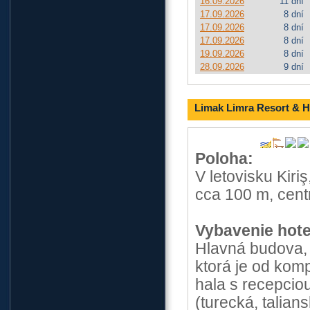
16.09.2026
11 dní
17.09.2026
8 dní
17.09.2026
8 dní
17.09.2026
8 dní
19.09.2026
8 dní
28.09.2026
9 dní
Limak Limra Resort & H
Poloha:
V letovisku Kiri
cca 100 m, cen
Vybavenie hote
Hlavná budova, 
ktorá je od kom
hala s recepciou
(turecká, talian