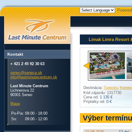
Powered
Limak Limra Resort 
Kontakt
+ 421 2 45 92 30 63
senec@seneca.sk
info@lastminutecentrum.sk
Last Minute Centrum
Destinácia:
Turecko
,
Kemer
Lichnerova 22
Kód zájazdu: 1317730
90301 Senec
Cena od:
1 135 €
Príplatky od:
0 €
Mapa
Po-Pia:
09:00 - 18:00
Výber termín
So:
09:00 - 12:00
21.08.2026
12 dní