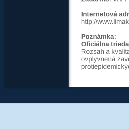
Internetová ad
http://www.lima
Poznámka:
Oficiálna trieda
Rozsah a kvalit
ovplyvnená zav
protiepidemickýc