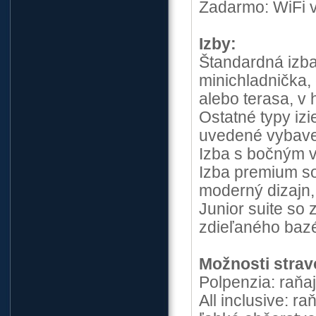
Zadarmo: WiFi v
Izby:
Štandardná izba
minichladnička, 
alebo terasa, v
Ostatné typy izi
uvedené vybave
Izba s bočným 
Izba premium so
moderný dizajn, 
Junior suite so
zdieľaného baz
Možnosti strav
Polpenzia: raňa
All inclusive: r