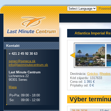
Powered
Atlantica Imperial Re
Kontakt
+ 421 2 45 92 30 63
senec@seneca.sk
info@lastminutecentrum.sk
Last Minute Centrum
Destinácia:
Grécko
,
Rhodos
Lichnerova 22
Kód zájazdu: 1317633
90301 Senec
Cena od:
1 391 €
Príplatky od:
0 €
Mapa
Po-Pia:
09:00 - 18:00
Výber termín
So:
09:00 - 12:00
28.08.2026
12 dní