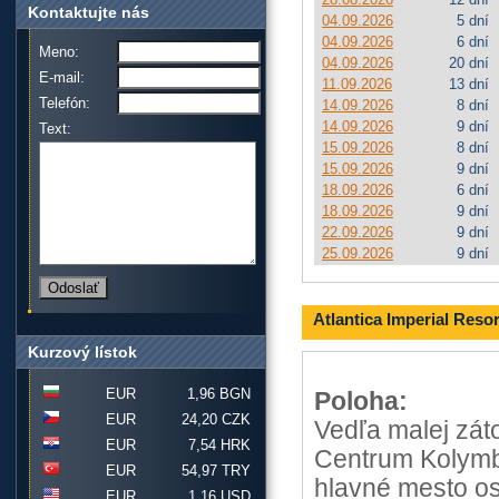
Kontaktujte nás
04.09.2026
5 dní
04.09.2026
6 dní
Meno:
04.09.2026
20 dní
E-mail:
11.09.2026
13 dní
Telefón:
14.09.2026
8 dní
14.09.2026
9 dní
Text:
15.09.2026
8 dní
15.09.2026
9 dní
18.09.2026
6 dní
18.09.2026
9 dní
22.09.2026
9 dní
25.09.2026
9 dní
Atlantica Imperial Resor
Kurzový lístok
EUR
1,96 BGN
Poloha:
EUR
24,20 CZK
Vedľa malej zát
EUR
7,54 HRK
Centrum Kolymb
EUR
54,97 TRY
hlavné mesto os
EUR
1,16 USD