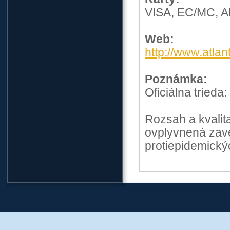
VISA, EC/MC, 
Web:
http://www.atlan
Poznámka:
Oficiálna trieda:
Rozsah a kvalit
ovplyvnená zav
protiepidemickýc