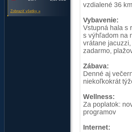
vzdialené 36 k
Zobraziť všetky »
Vybavenie:
Vstupná hala s r
s výhľadom na m
vrátane jacuzzi,
zadarmo, plažov
Zábava:
Denné aj večer
niekoľkokrát tý
Wellness:
Za poplatok: no
programov
Internet: