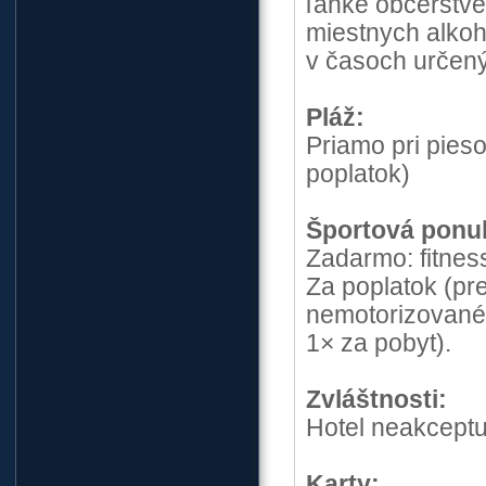
ľahké občerstv
miestnych alkoh
v časoch určen
Pláž:
Priamo pri pieso
poplatok)
Športová ponu
Zadarmo: fitness
Za poplatok (pre
nemotorizované 
1× za pobyt).
Zvláštnosti:
Hotel neakceptuj
Karty: