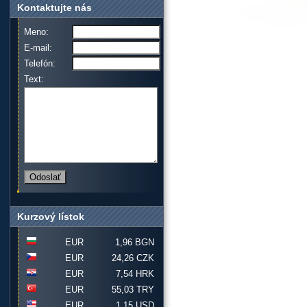
Kontaktujte nás
Meno:
E-mail:
Telefón:
Text:
Kurzový lístok
EUR
1,96 BGN
EUR
24,26 CZK
EUR
7,54 HRK
EUR
55,03 TRY
EUR
1,15 USD