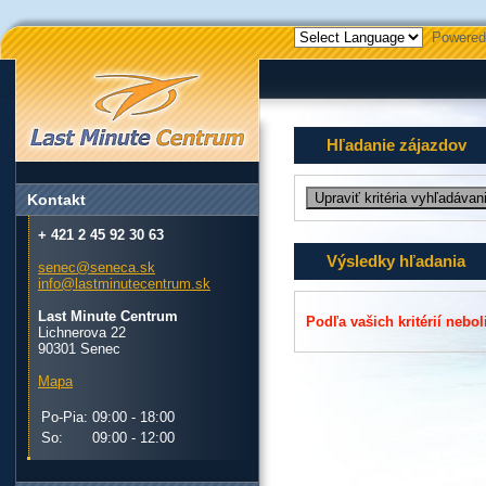
Powered
Hľadanie zájazdov
Kontakt
+ 421 2 45 92 30 63
Výsledky hľadania
senec@seneca.sk
info@lastminutecentrum.sk
Last Minute Centrum
Podľa vašich kritérií nebol
Lichnerova 22
90301 Senec
Mapa
Po-Pia:
09:00 - 18:00
So:
09:00 - 12:00