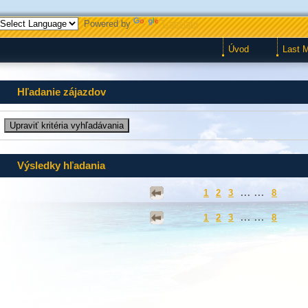
Powered by
Translate
Úvod
Last 
Hľadanie zájazdov
Výsledky hľadania
1
2
3
... ...
8
1
2
3
... ...
8