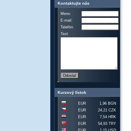
Kontaktujte nás
Meno:
E-mail:
Telefón:
Text:
Kurzový lístok
EUR
1,96 BGN
EUR
24,21 CZK
EUR
7,54 HRK
EUR
54,93 TRY
EUR
1,15 USD