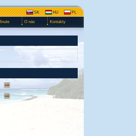
SK
HU
PL
Minute
O nás
Kontakty