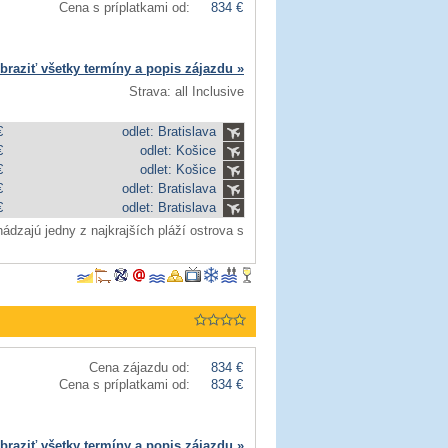
Cena s príplatkami od:
834 €
braziť všetky termíny a popis zájazdu »
Strava: all Inclusive
€
odlet: Bratislava
€
odlet: Košice
€
odlet: Košice
€
odlet: Bratislava
€
odlet: Bratislava
ádzajú jedny z najkrajších pláží ostrova s
Cena zájazdu od:
834 €
Cena s príplatkami od:
834 €
braziť všetky termíny a popis zájazdu »