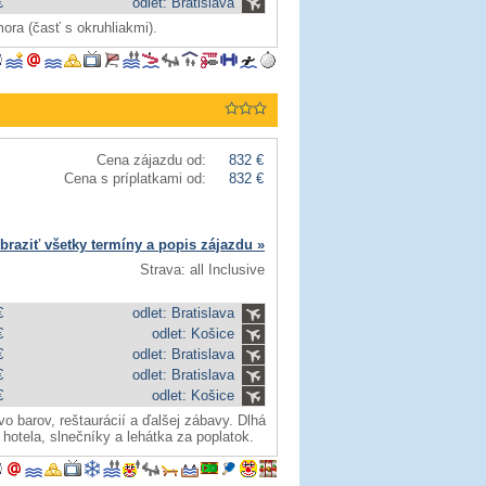
€
odlet: Bratislava
ra (časť s okruhliakmi).
Cena zájazdu od:
832 €
Cena s príplatkami od:
832 €
braziť všetky termíny a popis zájazdu »
Strava: all Inclusive
€
odlet: Bratislava
€
odlet: Košice
€
odlet: Bratislava
€
odlet: Bratislava
€
odlet: Košice
o barov, reštaurácií a ďalšej zábavy. Dlhá
otela, slnečníky a lehátka za poplatok.