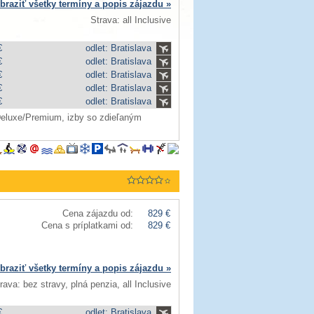
braziť všetky termíny a popis zájazdu »
Strava: all Inclusive
€
odlet: Bratislava
€
odlet: Bratislava
€
odlet: Bratislava
€
odlet: Bratislava
€
odlet: Bratislava
Deluxe/Premium, izby so zdieľaným
Cena zájazdu od:
829 €
Cena s príplatkami od:
829 €
braziť všetky termíny a popis zájazdu »
rava: bez stravy, plná penzia, all Inclusive
€
odlet: Bratislava