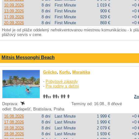
10.09.2026
8 dní
First Minute
1 019 €
+0 
13.09.2026
8 dní
First Minute
909 €
+0 
17.09.2026
8 dní
First Minute
929 €
+0 
20.09.2026
8 dní
First Minute
869 €
+0 
Hotel je od pláže oddelený nefrekventovanou miestnou komunikáciou - k pl
plážový servis v cene.
Mitsis Messonghi Beach
Grécko
,
Korfu
,
Moraitika
-
Pobytové zájazdy
-
Pre rodiny s deťmi
Zo
Doprava:
Termíny od: 16.08., 8 dňové
odlet: Budapešť, Bratislava, Praha
16.08.2026
8 dní
Last Minute
1 999 €
+0 
17.08.2026
8 dní
Last Minute
1 999 €
+0 
18.08.2026
8 dní
Last Minute
2 079 €
+0 
18.08.2026
8 dní
Last Minute
1 939 €
+0 