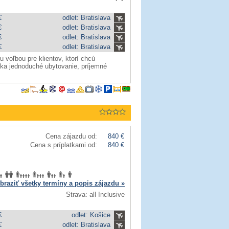
€
odlet: Bratislava
€
odlet: Bratislava
€
odlet: Bratislava
€
odlet: Bratislava
u voľbou pre klientov, ktorí chcú
úka jednoduché ubytovanie, príjemné
Cena zájazdu od:
840 €
Cena s príplatkami od:
840 €
braziť všetky termíny a popis zájazdu »
Strava: all Inclusive
€
odlet: Košice
€
odlet: Bratislava