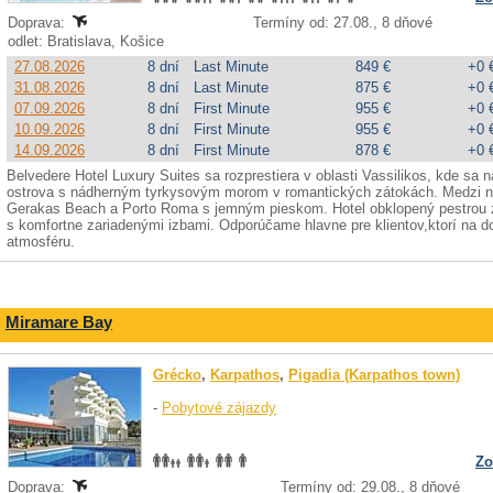
Doprava:
Termíny od: 27.08., 8 dňové
odlet: Bratislava, Košice
27.08.2026
8 dní
Last Minute
849 €
+0 
31.08.2026
8 dní
Last Minute
875 €
+0 
07.09.2026
8 dní
First Minute
955 €
+0 
10.09.2026
8 dní
First Minute
955 €
+0 
14.09.2026
8 dní
First Minute
878 €
+0 
Belvedere Hotel Luxury Suites sa rozprestiera v oblasti Vassilikos, kde sa n
ostrova s nádherným tyrkysovým morom v romantických zátokách. Medzi najo
Gerakas Beach a Porto Roma s jemným pieskom. Hotel obklopený pestrou zá
s komfortne zariadenými izbami. Odporúčame hlavne pre klientov,ktorí na d
atmosféru.
Miramare Bay
Grécko
,
Karpathos
,
Pigadia (Karpathos town)
-
Pobytové zájazdy
Zo
Doprava:
Termíny od: 29.08., 8 dňové