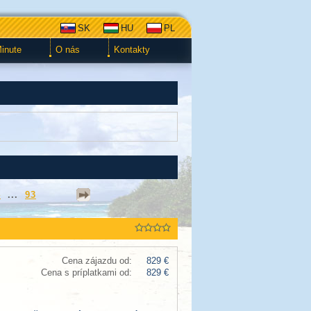
SK
HU
PL
Minute
O nás
Kontakty
4
...
93
Cena zájazdu od:
829 €
Cena s príplatkami od:
829 €