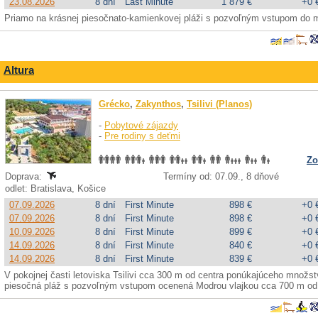
23.08.2026
8 dní
Last Minute
1 879 €
+0 
Priamo na krásnej piesočnato-kamienkovej pláži s pozvoľným vstupom do mo
Altura
Grécko
,
Zakynthos
,
Tsilivi (Planos)
-
Pobytové zájazdy
-
Pre rodiny s deťmi
Zo
Doprava:
Termíny od: 07.09., 8 dňové
odlet: Bratislava, Košice
07.09.2026
8 dní
First Minute
898 €
+0 
07.09.2026
8 dní
First Minute
898 €
+0 
10.09.2026
8 dní
First Minute
899 €
+0 
14.09.2026
8 dní
First Minute
840 €
+0 
14.09.2026
8 dní
First Minute
839 €
+0 
V pokojnej časti letoviska Tsilivi cca 300 m od centra ponúkajúceho množstv
piesočná pláž s pozvoľným vstupom ocenená Modrou vlajkou cca 700 m od h