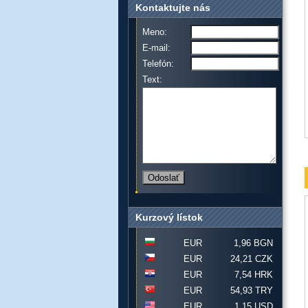
Kontaktujte nás
Meno:
E-mail:
Telefón:
Text:
Kurzový lístok
EUR
1,96 BGN
EUR
24,21 CZK
EUR
7,54 HRK
EUR
54,93 TRY
EUR
1,15 USD