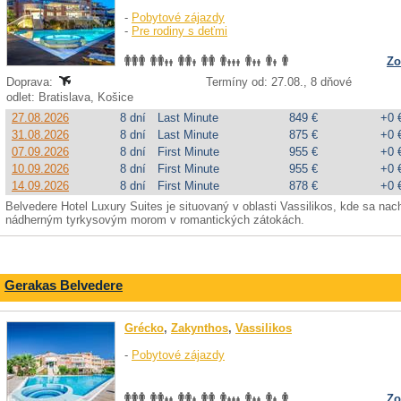
-
Pobytové zájazdy
-
Pre rodiny s deťmi
Zo
Doprava:
Termíny od: 27.08., 8 dňové
odlet: Bratislava, Košice
27.08.2026
8 dní
Last Minute
849 €
+0 
31.08.2026
8 dní
Last Minute
875 €
+0 
07.09.2026
8 dní
First Minute
955 €
+0 
10.09.2026
8 dní
First Minute
955 €
+0 
14.09.2026
8 dní
First Minute
878 €
+0 
Belvedere Hotel Luxury Suites je situovaný v oblasti Vassilikos, kde sa nach
nádherným tyrkysovým morom v romantických zátokách.
Gerakas Belvedere
Grécko
,
Zakynthos
,
Vassilikos
-
Pobytové zájazdy
Zo