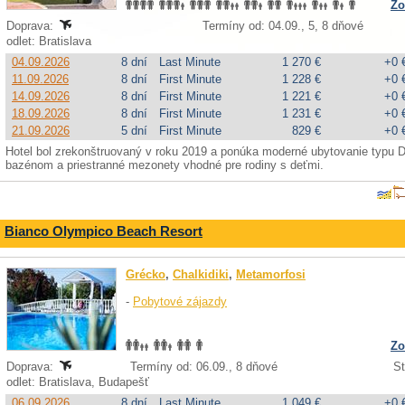
Zo
Doprava:
Termíny od: 04.09., 5, 8 dňové
odlet: Bratislava
04.09.2026
8 dní
Last Minute
1 270 €
+0 
11.09.2026
8 dní
First Minute
1 228 €
+0 
14.09.2026
8 dní
First Minute
1 221 €
+0 
18.09.2026
8 dní
First Minute
1 231 €
+0 
21.09.2026
5 dní
First Minute
829 €
+0 
Hotel bol zrekonštruovaný v roku 2019 a ponúka moderné ubytovanie typu 
bazénom a priestranné mezonety vhodné pre rodiny s deťmi.
Bianco Olympico Beach Resort
Grécko
,
Chalkidiki
,
Metamorfosi
-
Pobytové zájazdy
Zo
Doprava:
Termíny od: 06.09., 8 dňové
St
odlet: Bratislava, Budapešť
06.09.2026
8 dní
Last Minute
1 049 €
+0 