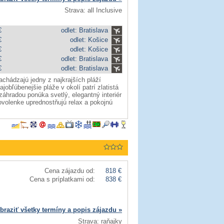
Strava: all Inclusive
€
odlet: Bratislava
€
odlet: Košice
€
odlet: Košice
€
odlet: Bratislava
€
odlet: Bratislava
achádzajú jedny z najkrajších pláží
bľúbenejšie pláže v okolí patrí zlatistá
hradou ponúka svetlý, elegantný interiér
ovolenke uprednostňujú relax a pokojnú
Cena zájazdu od:
818 €
Cena s príplatkami od:
838 €
braziť všetky termíny a popis zájazdu »
Strava: raňajky