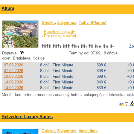
Altura
Grécko
,
Zakynthos
,
Tsilivi (Planos)
-
Pobytové zájazdy
-
Pre rodiny s deťmi
Zo
Doprava:
Termíny od: 07.09., 8 dňové
odlet: Bratislava, Košice
07.09.2026
8 dní
First Minute
898 €
+0 
07.09.2026
8 dní
First Minute
898 €
+0 
10.09.2026
8 dní
First Minute
899 €
+0 
14.09.2026
8 dní
First Minute
840 €
+0 
14.09.2026
8 dní
First Minute
839 €
+0 
Menší, komfortne a moderne zariadený hotel v pokojnej časti letoviska obklo
Belvedere Luxury Suites
Grécko
,
Zakynthos
,
Vassilikos