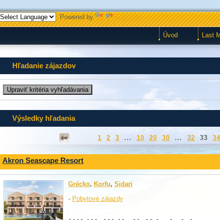
Powered by
Translate
Úvod
Last 
Hľadanie zájazdov
Výsledky hľadania
1
2
3
...
10
20
30
...
32
33
3
Akron Seascape Resort
Grécko
,
Korfu
,
Sidari
-
Pobytové zájazdy