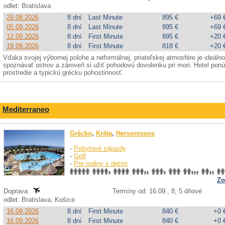
odlet: Bratislava
29.08.2026
8 dní
Last Minute
895 €
+69 
05.09.2026
8 dní
Last Minute
895 €
+69 
12.09.2026
8 dní
First Minute
895 €
+20 
19.09.2026
8 dní
First Minute
818 €
+20 
Vďaka svojej výbornej polohe a neformálnej, priateľskej atmosfére je ideálno
spoznávať ostrov a zároveň si užiť pohodovú dovolenku pri mori. Hotel pon
prostredie a typickú grécku pohostinnosť.
Mediterraneo
Grécko
,
Kréta
,
Hersonissos
-
Pobytové zájazdy
-
Golf
-
Pre rodiny s deťmi
Zo
Doprava:
Termíny od: 16.09., 8, 5 dňové
odlet: Bratislava, Košice
16.09.2026
8 dní
First Minute
840 €
+0 
16.09.2026
8 dní
First Minute
840 €
+0 