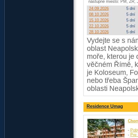
nástupné miesto: PM, ZR, 
24.09.2026
5 dní
08.10.2026
5 dní
15.10.2026
5 dní
22.10.2026
5 dní
28.10.2026
5 dní
Vydejte se s nám
oblast Neapolsk
moře, kterou je
věčném Římě, kd
je Koloseum, Fo
nebo třeba Špan
oblasti Neapols
Residence Umag
Chor
-
Pob
-
Pre 