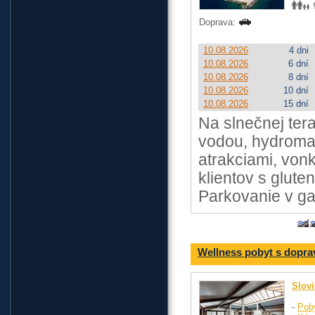
Doprava:
10.08.2026
4 dni
10.08.2026
6 dní
10.08.2026
8 dní
10.08.2026
10 dní
10.08.2026
15 dní
Na slnečnej tera
vodou, hydromas
atrakciami, vonk
klientov s glute
Parkovanie v ga
Wellness pobyt s dopra
Slov
-
Pob