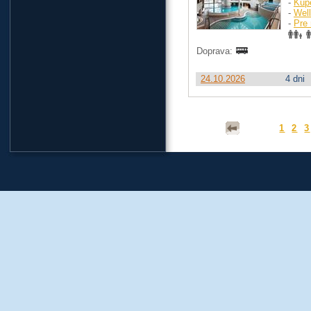
-
Kúp
-
Wel
-
Pre 
Doprava:
24.10.2026
4 dni
1
2
3