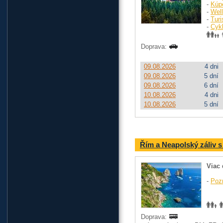
-
Kúp
-
Wel
-
Turi
-
Cykl
Doprava:
09.08.2026
4 dni
09.08.2026
5 dní
09.08.2026
6 dní
10.08.2026
4 dni
10.08.2026
5 dní
Řím a Neapolský záliv s
Viac 
-
Poz
Doprava: