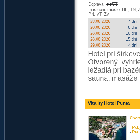
Doprava:
nástupné miesto: HE, TN, 
PN, VT, ZV
28.08.2026
4 dni
28.08.2026
8 dní
28.08.2026
10 dní
28.08.2026
15 dní
29.08.2026
4 dni
Hotel pri štrkove
Otvorený, vyhri
ležadlá pri baz
sauna, masáže a
Vitality Hotel Punta
Chor
-
Pob
-
Pre 