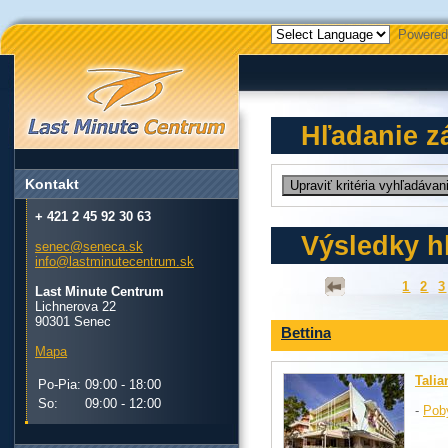
Powered
Hľadanie z
Kontakt
+ 421 2 45 92 30 63
Výsledky h
senec@seneca.sk
info@lastminutecentrum.sk
1
2
3
Last Minute Centrum
Lichnerova 22
90301 Senec
Bettina
Mapa
Talia
Po-Pia:
09:00 - 18:00
So:
09:00 - 12:00
-
Pob