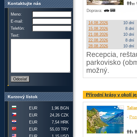
Kontaktujte nás
Doprava:
Meno:
E-mail:
14.08.2026
10 dní
Telefón:
15.08.2026
8 dní
21.08.2026
10 dní
Text:
22.08.2026
8 dní
28.08.2026
10 dní
Recepcia, reštau
parkovisko (obm
možný.
Přírodní krásy v okolí 
Kurzový lístok
Talia
EUR
1,96 BGN
EUR
24,26 CZK
-
Poz
EUR
7,54 HRK
EUR
55,03 TRY
EUR
1,15 USD