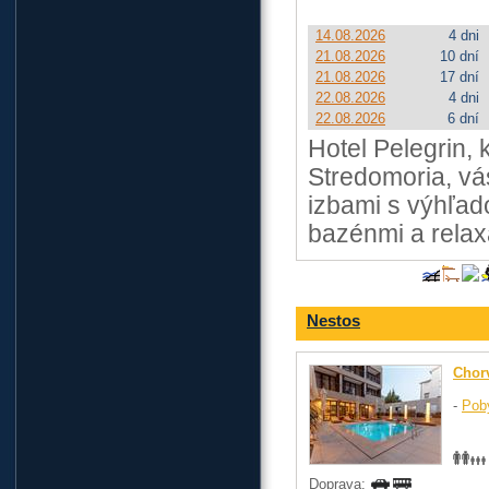
14.08.2026
4 dni
21.08.2026
10 dní
21.08.2026
17 dní
22.08.2026
4 dni
22.08.2026
6 dní
Hotel Pelegrin,
Stredomoria, vá
izbami s výhľad
bazénmi a rela
Nestos
Chor
-
Pob
Doprava: