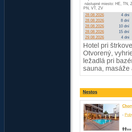
nástupné miesto: HE, TN, 
PN, VT, ZV
28.08.2026
4 dni
28.08.2026
8 dní
28.08.2026
10 dní
28.08.2026
15 dní
29.08.2026
4 dni
Hotel pri štrkove
Otvorený, vyhri
ležadlá pri baz
sauna, masáže a
Nestos
Chor
-
Pob