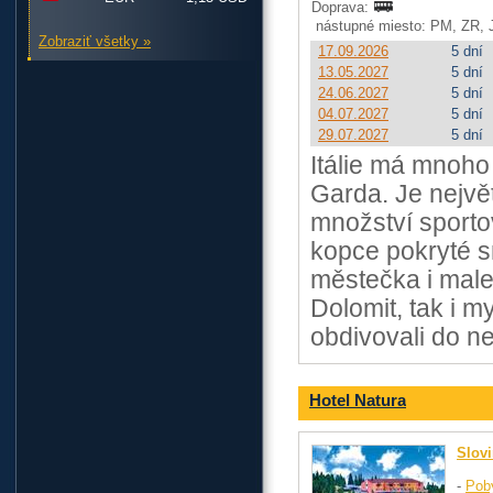
Doprava:
nástupné miesto: PM, ZR, 
Zobraziť všetky »
17.09.2026
5 dní
13.05.2027
5 dní
24.06.2027
5 dní
04.07.2027
5 dní
29.07.2027
5 dní
Itálie má mnoho
Garda. Je nejvě
množství sportov
kopce pokryté sn
městečka i male
Dolomit, tak i 
obdivovali do n
Hotel Natura
Slov
-
Pob