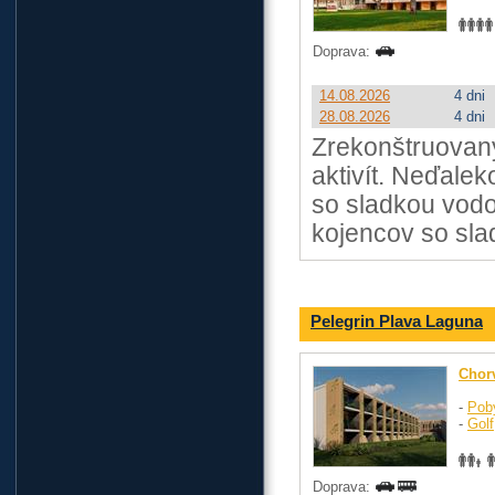
Doprava:
14.08.2026
4 dni
28.08.2026
4 dni
Zrekonštruovaný
aktivít. Neďale
so sladkou vodo
kojencov so sla
Pelegrin Plava Laguna
Chor
-
Pob
-
Golf
Doprava: